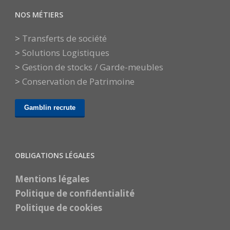
NOS MÉTIERS
>
Transferts de société
>
Solutions Logistiques
>
Gestion de stocks / Garde-meubles
>
Conservation de Patrimoine
Gamblin recrute
OBLIGATIONS LÉGALES
Mentions légales
Politique de confidentialité
Politique de cookies