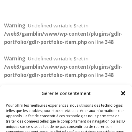
Warning
: Undefined variable $ret in
/web3/gamblin/www/wp-content/plugins/gdlr-
portfolio/gdlr-portfolio-item.php
on line
348
Warning
: Undefined variable $ret in
/web3/gamblin/www/wp-content/plugins/gdlr-
portfolio/gdlr-portfolio-item.php
on line
348
Thumbnail open lightbox
Gérer le consentement
Fashion
,
Photograph
,
Vacation
Pour offrir les meilleures expériences, nous utilisons des technologies
telles que les cookies pour stocker et/ou accéder aux informations des
Thumbnail link to post
appareils. Le fait de consentir à ces technologies nous permettra de
traiter des données telles que le comportement de navigation ou les ID
Fashion
,
Photograph
,
Website
uniques sur ce site. Le fait de ne pas consentir ou de retirer son
consentement peut avoir un effet négatif sur certaines caractéristiques