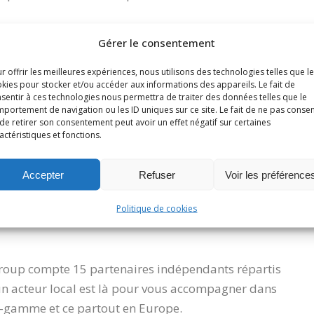
ne formidable opportunité pour notre société, car la
Gérer le consentement
notre volonté de développer nos activités à
r offrir les meilleures expériences, nous utilisons des technologies telles que l
kies pour stocker et/ou accéder aux informations des appareils. Le fait de
sentir à ces technologies nous permettra de traiter des données telles que le
portement de navigation ou les ID uniques sur ce site. Le fait de ne pas consen
de retirer son consentement peut avoir un effet négatif sur certaines
actéristiques et fonctions.
Accepter
Refuser
Voir les préférence
Politique de cookies
group compte 15 partenaires indépendants répartis
 un acteur local est là pour vous accompagner dans
e-gamme et ce partout en Europe.