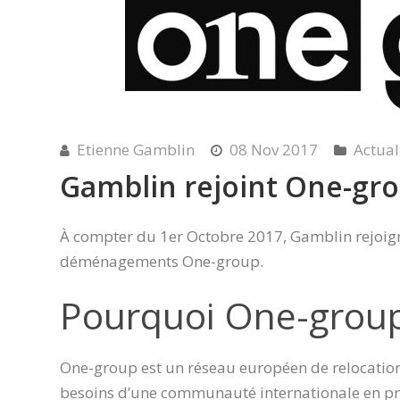
Etienne Gamblin
08 Nov 2017
Actual
Gamblin rejoint One-gr
À compter du 1er Octobre 2017, Gamblin rejoigna
déménagements One-group.
Pourquoi One-group
One-group est un réseau européen de relocatio
besoins d’une communauté internationale en pro